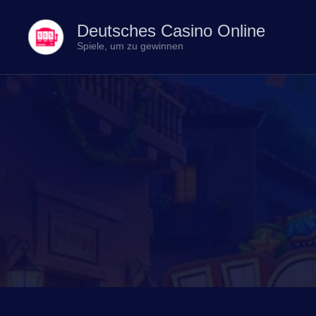
Deutsches Casino Online
Spiele, um zu gewinnen