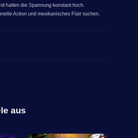
d halten die Spannung konstant hoch.
chnelle Action und mexikanisches Flair suchen.
le aus