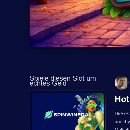
Spiele diesen Slot um
echtes Geld
Hot
Dieses 
und rhy
Multipl