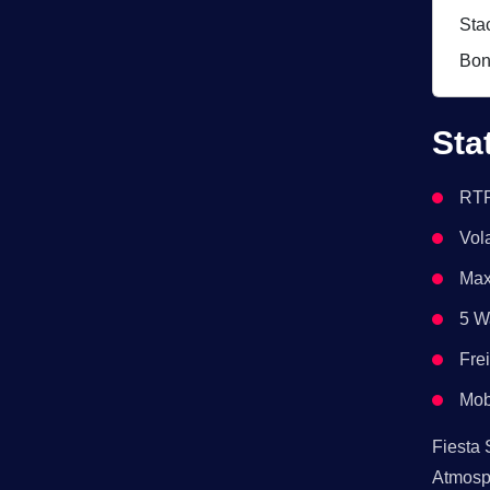
Sta
Bon
Sta
RTP
Vola
Max
5 W
Fre
Mobi
Fiesta 
Atmosph