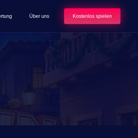
rtung
Über uns
Kostenlos spielen