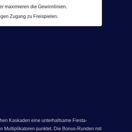
r maximieren die Gewinnlinien.
tigen Zugang zu Freispielen.
chen Kaskaden eine unterhaltsame Fiesta-
n Multiplikatoren punktet. Die Bonus-Runden mit