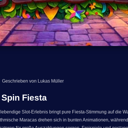
Geschrieben von Lukas Müller
 Spin Fiesta
lebendige Slot-Erlebnis bringt pure Fiesta-Stimmung auf die 
thmische Maracas drehen sich in bunten Animationen, während
ikatoren für große Auszahlungen sorgen. Freispiele und gesta