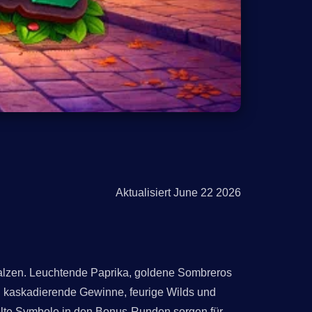
Aktualisiert
June 22 2026
Walzen. Leuchtende Paprika, goldene Sombreros
 kaskadierende Gewinne, feurige Wilds und
pelte Symbole in den Bonus-Runden sorgen für