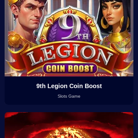
9th Legion Coin Boost
Slots Game