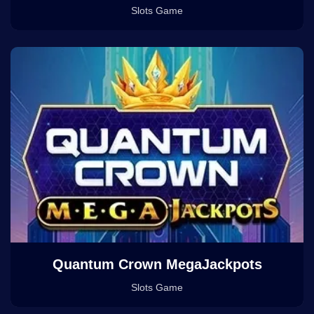
Slots Game
Quantum Crown MegaJackpots
Slots Game