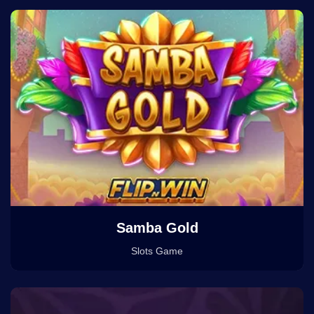
Samba Gold
Slots Game