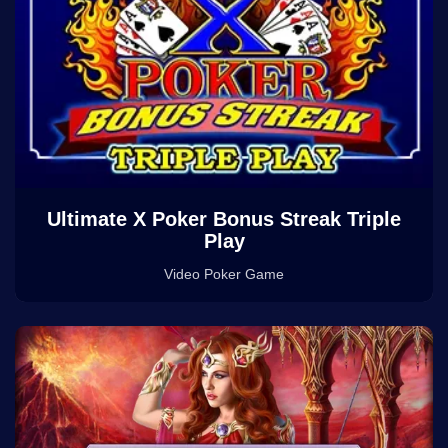
Ultimate X Poker Bonus Streak Triple
Play
Video Poker Game