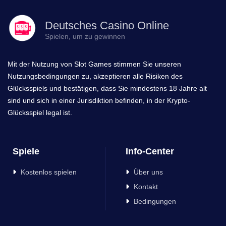
Deutsches Casino Online
Spielen, um zu gewinnen
Mit der Nutzung von Slot Games stimmen Sie unseren
Nutzungsbedingungen zu, akzeptieren alle Risiken des
Glücksspiels und bestätigen, dass Sie mindestens 18 Jahre alt
sind und sich in einer Jurisdiktion befinden, in der Krypto-
Glücksspiel legal ist.
Spiele
Info-Center
Kostenlos spielen
Über uns
Kontakt
Bedingungen