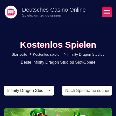
Deutsches Casino Online
Spiele, um zu gewinnen
Kostenlos Spielen
Startseite
Kostenlos spielen
Infinity Dragon Studios
Beste Infinity Dragon Studios Slot-Spiele