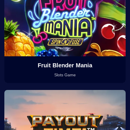
Fruit Blender Mania
Slots Game