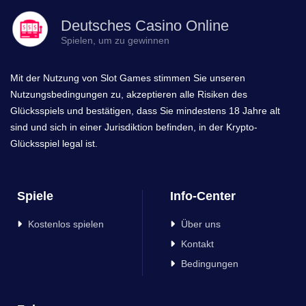
Deutsches Casino Online
Spielen, um zu gewinnen
Mit der Nutzung von Slot Games stimmen Sie unseren
Nutzungsbedingungen zu, akzeptieren alle Risiken des
Glücksspiels und bestätigen, dass Sie mindestens 18 Jahre alt
sind und sich in einer Jurisdiktion befinden, in der Krypto-
Glücksspiel legal ist.
Spiele
Info-Center
Kostenlos spielen
Über uns
Kontakt
Bedingungen