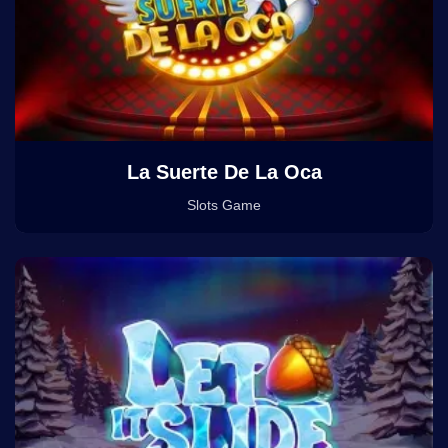
La Suerte De La Oca
Slots Game