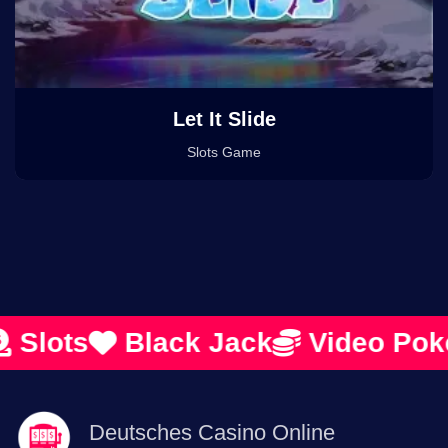
Let It Slide
Slots Game
Slots
Black Jack
Video Poke
Deutsches Casino Online