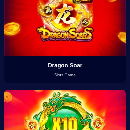
Dragon Soar
Slots Game