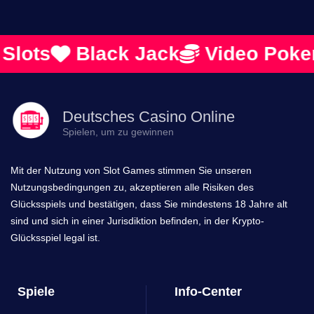
ots
Black Jack
Video Poker
Deutsches Casino Online
Spielen, um zu gewinnen
Mit der Nutzung von Slot Games stimmen Sie unseren
Nutzungsbedingungen zu, akzeptieren alle Risiken des
Glücksspiels und bestätigen, dass Sie mindestens 18 Jahre alt
sind und sich in einer Jurisdiktion befinden, in der Krypto-
Glücksspiel legal ist.
Spiele
Info-Center