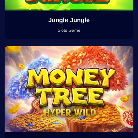
Jungle Jungle
Slots Game