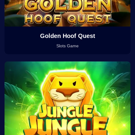
Golden Hoof Quest
Slots Game