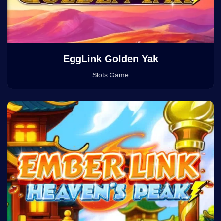
EggLink Golden Yak
Slots Game