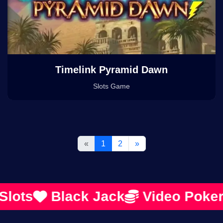
Timelink Pyramid Dawn
Slots Game
«
1
2
»
ts
Black Jack
Video Poker