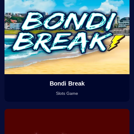
Bondi Break
Slots Game