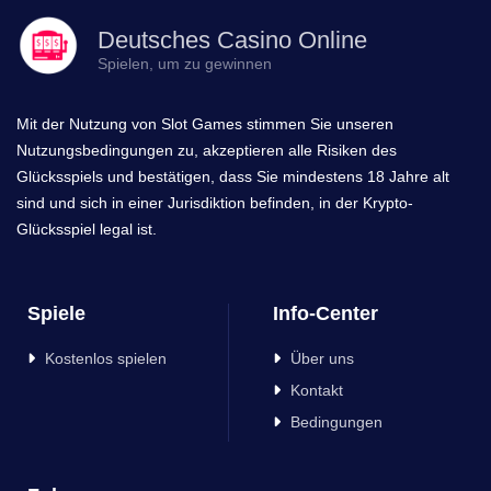
Deutsches Casino Online
Spielen, um zu gewinnen
Mit der Nutzung von Slot Games stimmen Sie unseren
Nutzungsbedingungen zu, akzeptieren alle Risiken des
Glücksspiels und bestätigen, dass Sie mindestens 18 Jahre alt
sind und sich in einer Jurisdiktion befinden, in der Krypto-
Glücksspiel legal ist.
Spiele
Info-Center
Kostenlos spielen
Über uns
Kontakt
Bedingungen