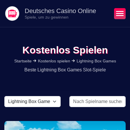
Deutsches Casino Online
Spiele, um zu gewinnen
Kostenlos Spielen
Startseite
Kostenlos spielen
Lightning Box Games
Beste Lightning Box Games Slot-Spiele