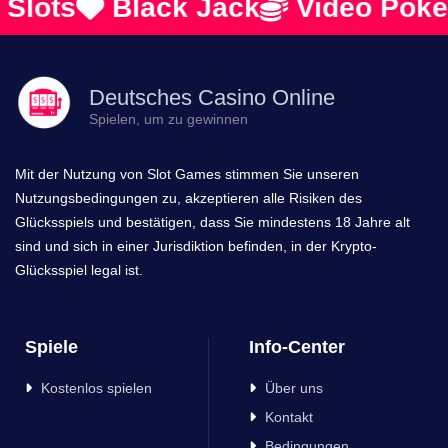
ots
Black Jack
Video Poker
Deutsches Casino Online
Spielen, um zu gewinnen
Mit der Nutzung von Slot Games stimmen Sie unseren
Nutzungsbedingungen zu, akzeptieren alle Risiken des
Glücksspiels und bestätigen, dass Sie mindestens 18 Jahre alt
sind und sich in einer Jurisdiktion befinden, in der Krypto-
Glücksspiel legal ist.
Spiele
Info-Center
Kostenlos spielen
Über uns
Kontakt
Bedingungen