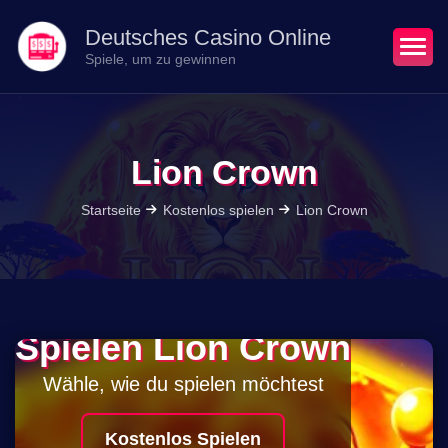
Deutsches Casino Online
Spiele, um zu gewinnen
Lion Crown
Startseite
Kostenlos spielen
Lion Crown
Spielen Lion Crown
Wähle, wie du spielen möchtest
Kostenlos Spielen