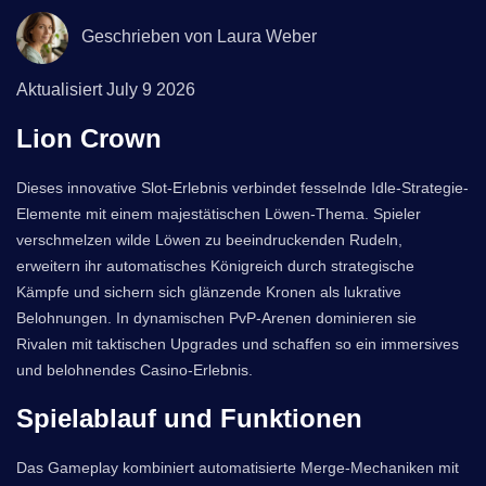
Geschrieben von Laura Weber
Aktualisiert
July 9 2026
Lion Crown
Dieses innovative Slot-Erlebnis verbindet fesselnde Idle-Strategie-
Elemente mit einem majestätischen Löwen-Thema. Spieler
verschmelzen wilde Löwen zu beeindruckenden Rudeln,
erweitern ihr automatisches Königreich durch strategische
Kämpfe und sichern sich glänzende Kronen als lukrative
Belohnungen. In dynamischen PvP-Arenen dominieren sie
Rivalen mit taktischen Upgrades und schaffen so ein immersives
und belohnendes Casino-Erlebnis.
Spielablauf und Funktionen
Das Gameplay kombiniert automatisierte Merge-Mechaniken mit