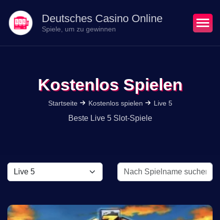
Deutsches Casino Online
Spiele, um zu gewinnen
Kostenlos Spielen
Startseite
Kostenlos spielen
Live 5
Beste Live 5 Slot-Spiele