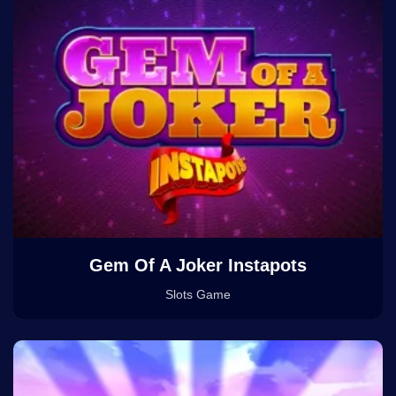
Gem Of A Joker Instapots
Slots Game