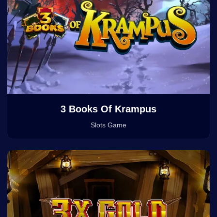
3 Books Of Krampus
Slots Game