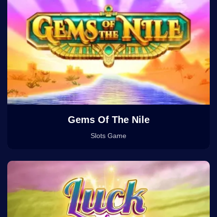
Gems Of The Nile
Slots Game