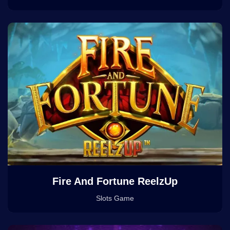
Fire And Fortune ReelzUp
Slots Game