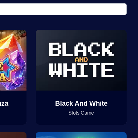
nza
Black And White
Slots Game