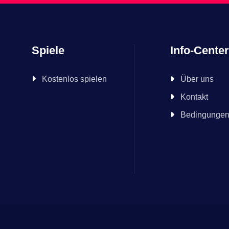
Spiele
Info-Cente
Kostenlos spielen
Über uns
Kontakt
Bedingunge