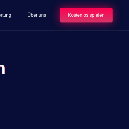
rtung
Über uns
Kostenlos spielen
n