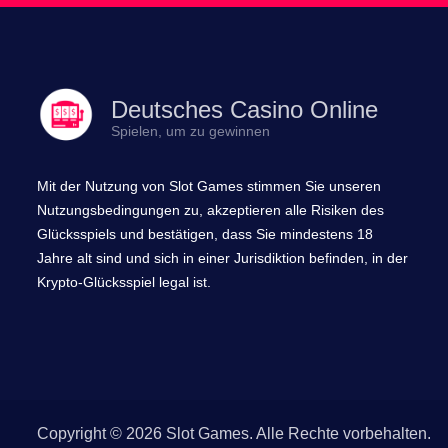
Deutsches Casino Online
Spielen, um zu gewinnen
Mit der Nutzung von Slot Games stimmen Sie unseren
Nutzungsbedingungen zu, akzeptieren alle Risiken des
Glücksspiels und bestätigen, dass Sie mindestens 18
Jahre alt sind und sich in einer Jurisdiktion befinden, in der
Krypto-Glücksspiel legal ist.
Copyright © 2026 Slot Games. Alle Rechte vorbehalten.