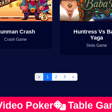
unman Crash
Huntress Vs B
Yaga
Crash Game
Slots Game
«
1
2
3
»
deo Poker
Table Gam