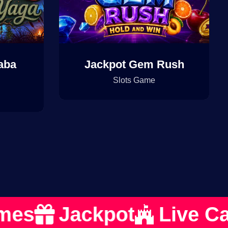
aba
Jackpot Gem Rush
Slots Game
es
Jackpot
Live Cas