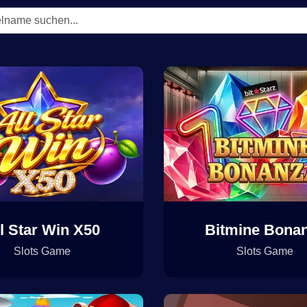
l Star Win X50
Bitmine Bona
Slots Game
Slots Game