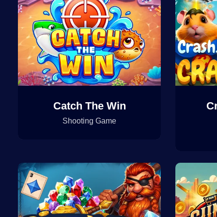
Catch The Win
C
Shooting Game