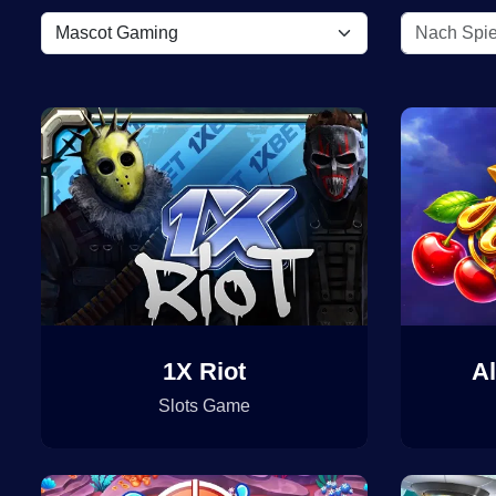
1X Riot
Al
Slots Game