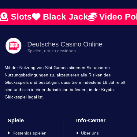
Slots
Black Jack
Video Po
Deutsches Casino Online
Spielen, um zu gewinnen
Mit der Nutzung von Slot Games stimmen Sie unseren
Nutzungsbedingungen zu, akzeptieren alle Risiken des
Glücksspiels und bestätigen, dass Sie mindestens 18 Jahre alt
sind und sich in einer Jurisdiktion befinden, in der Krypto-
Glücksspiel legal ist.
Spiele
Info-Center
Kostenlos spielen
Über uns