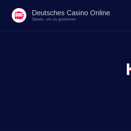
Deutsches Casino Online
Spiele, um zu gewinnen