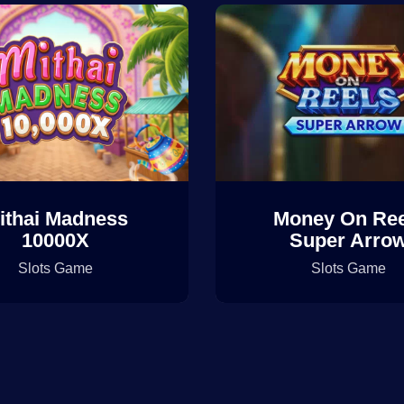
ithai Madness
Money On Ree
10000X
Super Arro
Slots Game
Slots Game