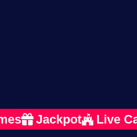
es
Jackpot
Live Cas