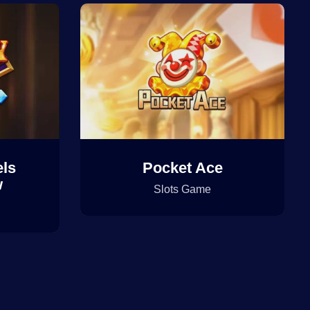
ls
Pocket Ace
w
Slots Game