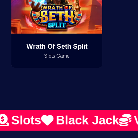
Wrath Of Seth Split
Slots Game
Slots
Black Jack
Vi