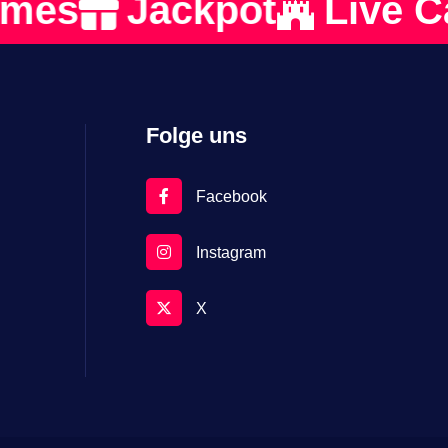
mes
Jackpot
Live Ca
r
Folge uns
Facebook
Instagram
n
X