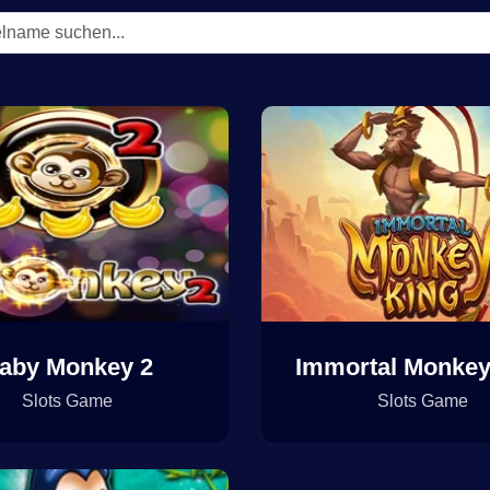
aby Monkey 2
Immortal Monkey
Slots Game
Slots Game