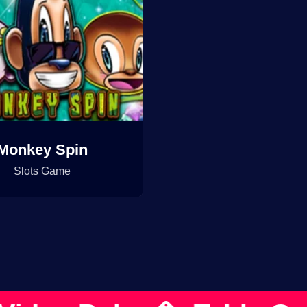
Monkey Spin
Slots Game