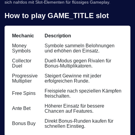
sich nahtlos mit Slot-Elementen für flüssiges Gameplay.
How to play GAME_TITLE slot
Mechanic
Description
Money
Symbole sammeln Belohnungen
Symbols
und erhöhen den Einsatz.
Collector
Duell-Modus gegen Rivalen für
Duel
Bonus-Multiplikatoren.
Progressive
Steigert Gewinne mit jeder
Multiplier
erfolgreichen Runde.
Freispiele nach speziellen Kämpfen
Free Spins
freischalten.
Höherer Einsatz für bessere
Ante Bet
Chancen auf Features.
Direkt Bonus-Runden kaufen für
Bonus Buy
schnellen Einstieg.