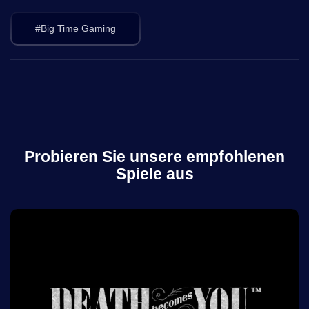
#Big Time Gaming
Probieren Sie unsere empfohlenen
Spiele aus