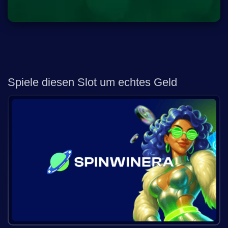
Spiele diesen Slot um echtes Geld