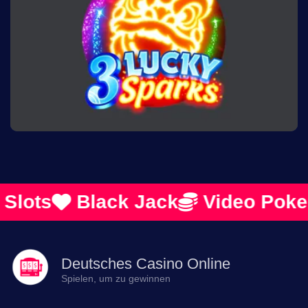
lots
Black Jack
Video Poker
Deutsches Casino Online
Spielen, um zu gewinnen