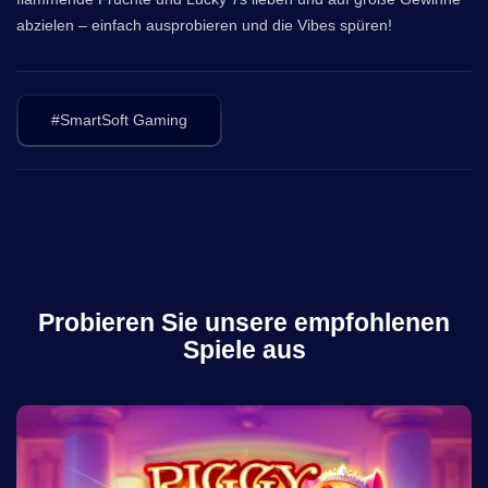
abzielen – einfach ausprobieren und die Vibes spüren!
#SmartSoft Gaming
Probieren Sie unsere empfohlenen
Spiele aus