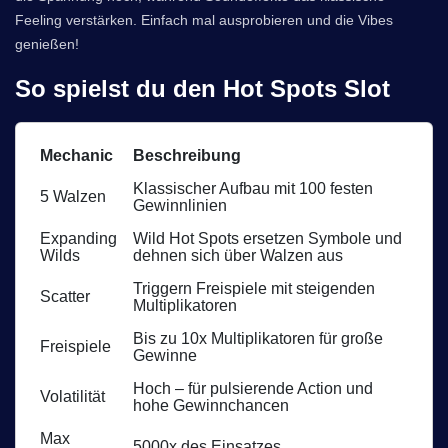
Feeling verstärken. Einfach mal ausprobieren und die Vibes
genießen!
So spielst du den Hot Spots Slot
Mechanic
Beschreibung
Klassischer Aufbau mit 100 festen
5 Walzen
Gewinnlinien
Expanding
Wild Hot Spots ersetzen Symbole und
Wilds
dehnen sich über Walzen aus
Triggern Freispiele mit steigenden
Scatter
Multiplikatoren
Bis zu 10x Multiplikatoren für große
Freispiele
Gewinne
Hoch – für pulsierende Action und
Volatilität
hohe Gewinnchancen
Max
5000x des Einsatzes