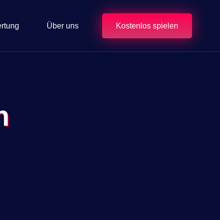
rtung
Über uns
Kostenlos spielen
n