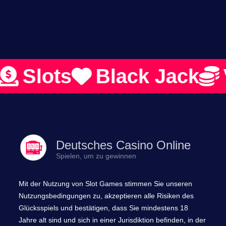
Slots
Black Jack
V
Deutsches Casino Online
Spielen, um zu gewinnen
Mit der Nutzung von Slot Games stimmen Sie unseren
Nutzungsbedingungen zu, akzeptieren alle Risiken des
Glücksspiels und bestätigen, dass Sie mindestens 18
Jahre alt sind und sich in einer Jurisdiktion befinden, in der