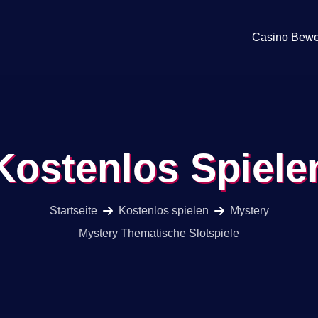
Casino Bewe
Kostenlos Spiele
Startseite
Kostenlos spielen
Mystery
Mystery Thematische Slotspiele