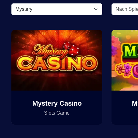
Mystery Casino
M
Slots Game