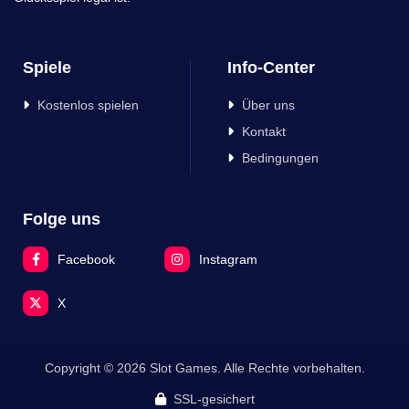
Spiele
Info-Center
Kostenlos spielen
Über uns
Kontakt
Bedingungen
Folge uns
Facebook
Instagram
X
Copyright © 2026 Slot Games. Alle Rechte vorbehalten.
SSL-gesichert