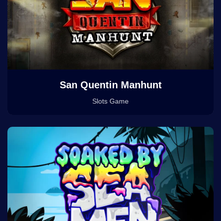
San Quentin Manhunt
Slots Game