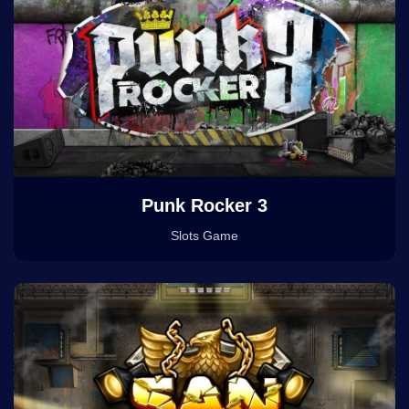
Punk Rocker 3
Slots Game