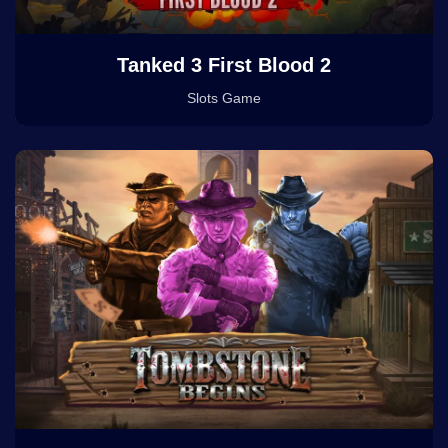
Tanked 3 First Blood 2
Slots Game