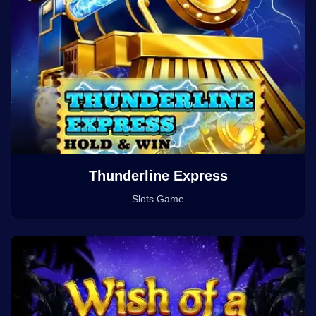
Thunderline Express
Slots Game