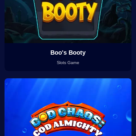
Boo's Booty
Slots Game