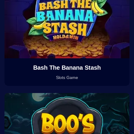
Bash The Banana Stash
Slots Game