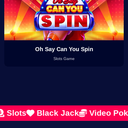
Oh Say Can You Spin
Slots Game
Slots
Black Jack
Video Poke