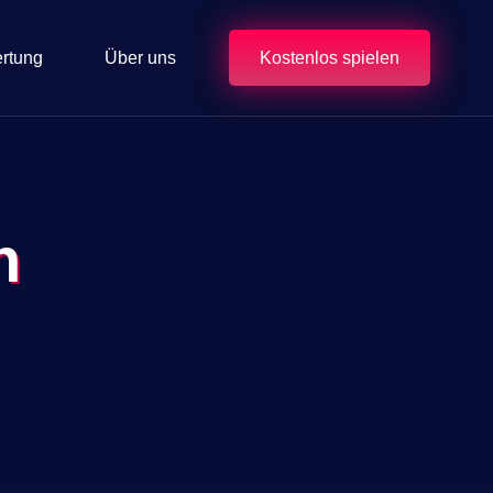
rtung
Über uns
Kostenlos spielen
n