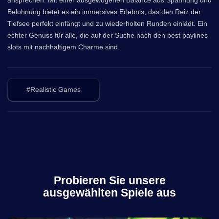
ansprechen. Mit einer ausgewogenen Balance aus Spannung und
Belohnung bietet es ein immersives Erlebnis, das den Reiz der
Tiefsee perfekt einfängt und zu wiederholten Runden einlädt. Ein
echter Genuss für alle, die auf der Suche nach den best paylines
slots mit nachhaltigem Charme sind.
#Realistic Games
Probieren Sie unsere
ausgewählten Spiele aus