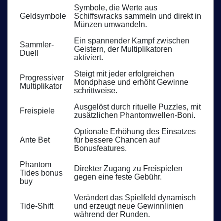
Symbole, die Werte aus
Geldsymbole
Schiffswracks sammeln und direkt in
Münzen umwandeln.
Ein spannender Kampf zwischen
Sammler-
Geistern, der Multiplikatoren
Duell
aktiviert.
Steigt mit jeder erfolgreichen
Progressiver
Mondphase und erhöht Gewinne
Multiplikator
schrittweise.
Ausgelöst durch rituelle Puzzles, mit
Freispiele
zusätzlichen Phantomwellen-Boni.
Optionale Erhöhung des Einsatzes
Ante Bet
für bessere Chancen auf
Bonusfeatures.
Phantom
Direkter Zugang zu Freispielen
Tides bonus
gegen eine feste Gebühr.
buy
Verändert das Spielfeld dynamisch
Tide-Shift
und erzeugt neue Gewinnlinien
während der Runden.