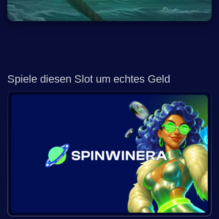
Spiele diesen Slot um echtes Geld