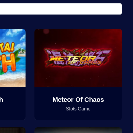
h
Meteor Of Chaos
Slots Game