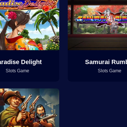
radise Delight
Samurai Rum
Slots Game
Slots Game