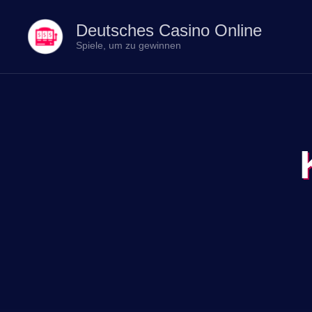
Deutsches Casino Online
Spiele, um zu gewinnen