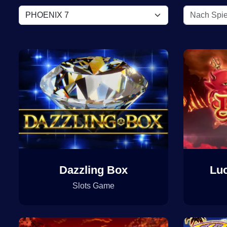
Dazzling Box
Luc
Slots Game