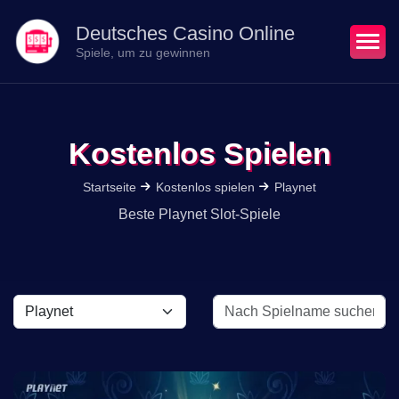
Deutsches Casino Online
Spiele, um zu gewinnen
Kostenlos Spielen
Startseite
Kostenlos spielen
Playnet
Beste Playnet Slot-Spiele