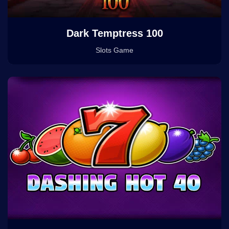
Dark Temptress 100
Slots Game