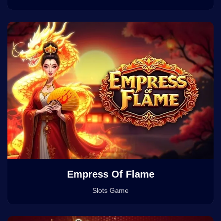
Empress Of Flame
Slots Game