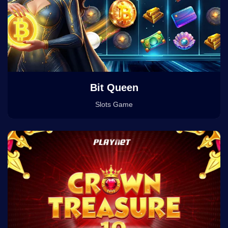
Bit Queen
Slots Game