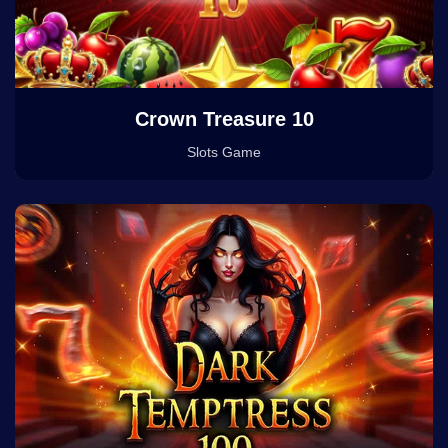
Crown Treasure 10
Slots Game