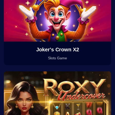
Joker's Crown X2
Slots Game