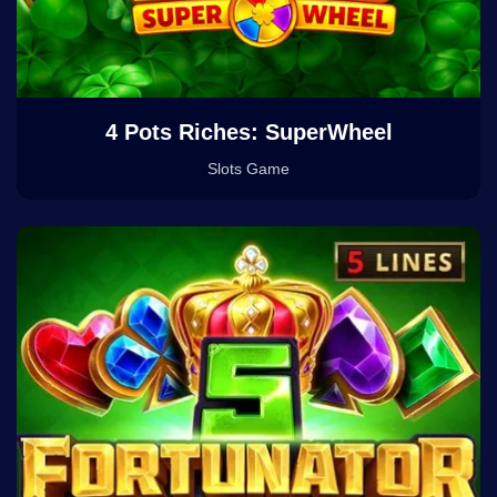
4 Pots Riches: SuperWheel
Slots Game