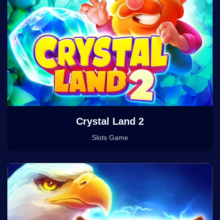
Crystal Land 2
Slots Game