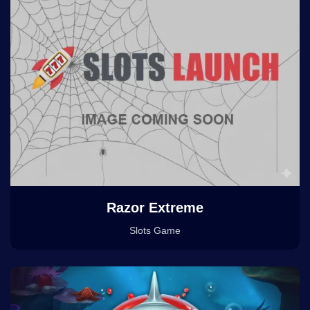
Razor Extreme
Slots Game