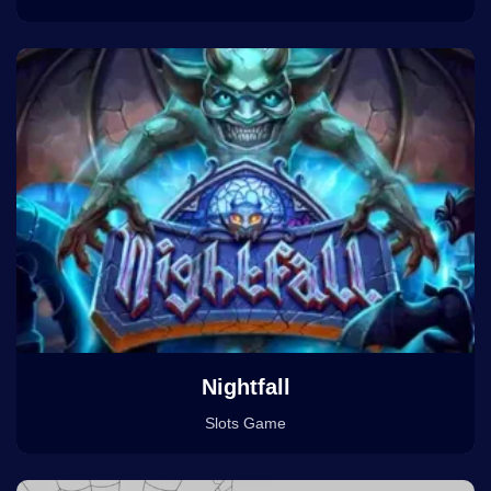
Nightfall
Slots Game