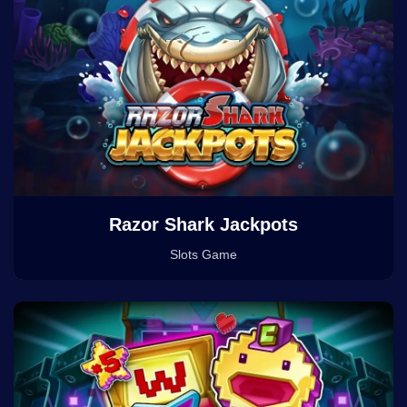
Razor Shark Jackpots
Slots Game