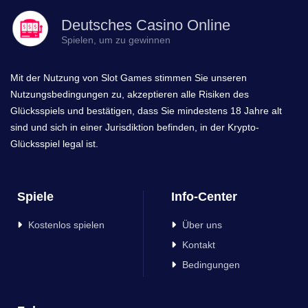
Deutsches Casino Online
Spielen, um zu gewinnen
Mit der Nutzung von Slot Games stimmen Sie unseren
Nutzungsbedingungen zu, akzeptieren alle Risiken des
Glücksspiels und bestätigen, dass Sie mindestens 18 Jahre alt
sind und sich in einer Jurisdiktion befinden, in der Krypto-
Glücksspiel legal ist.
Spiele
Info-Center
Kostenlos spielen
Über uns
Kontakt
Bedingungen