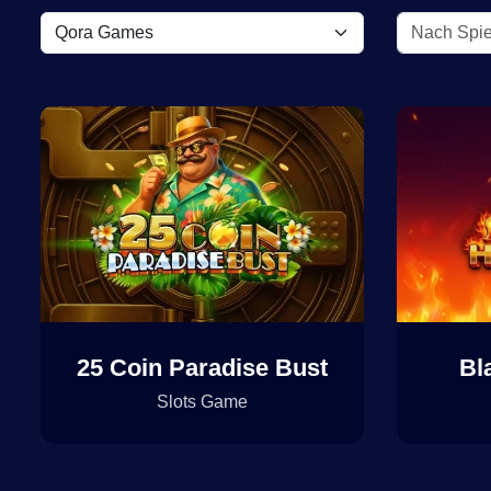
25 Coin Paradise Bust
Bl
Slots Game