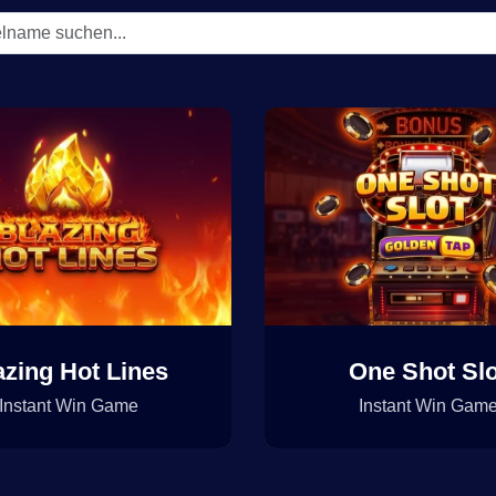
azing Hot Lines
One Shot Slo
Instant Win Game
Instant Win Gam