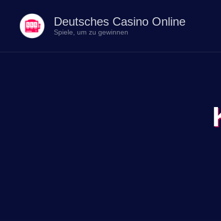
Deutsches Casino Online
Spiele, um zu gewinnen