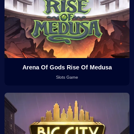
Arena Of Gods Rise Of Medusa
Slots Game