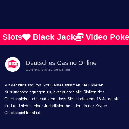
ots
Black Jack
Video Poker
Deutsches Casino Online
Spielen, um zu gewinnen
Mit der Nutzung von Slot Games stimmen Sie unseren
Nutzungsbedingungen zu, akzeptieren alle Risiken des
Glücksspiels und bestätigen, dass Sie mindestens 18 Jahre alt
sind und sich in einer Jurisdiktion befinden, in der Krypto-
Glücksspiel legal ist.