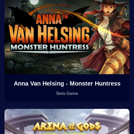
Anna Van Helsing - Monster Huntress
Slots Game