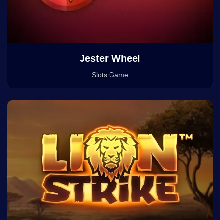
Jester Wheel
Slots Game