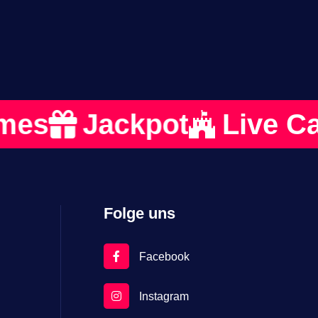
es
Jackpot
Live Ca
r
Folge uns
Facebook
Instagram
n