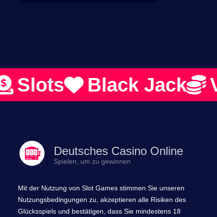
Slots
Black Jack
V
Deutsches Casino Online
Spielen, um zu gewinnen
Mit der Nutzung von Slot Games stimmen Sie unseren
Nutzungsbedingungen zu, akzeptieren alle Risiken des
Glücksspiels und bestätigen, dass Sie mindestens 18