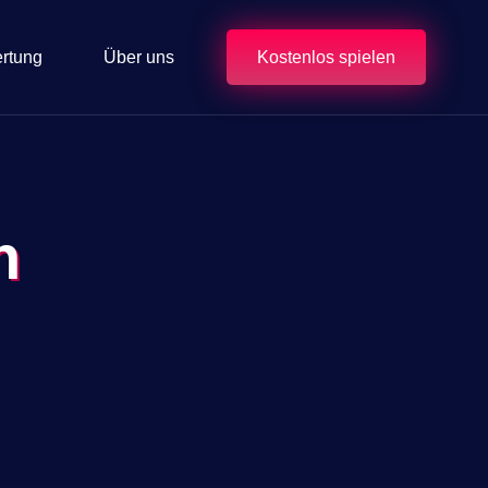
rtung
Über uns
Kostenlos spielen
n