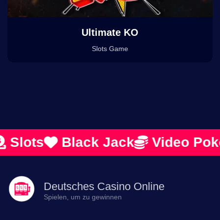
Ultimate KO
Slots Game
Slots
Black Jack
Video Poke
Deutsches Casino Online
Spielen, um zu gewinnen