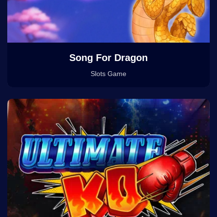
Song For Dragon
Slots Game