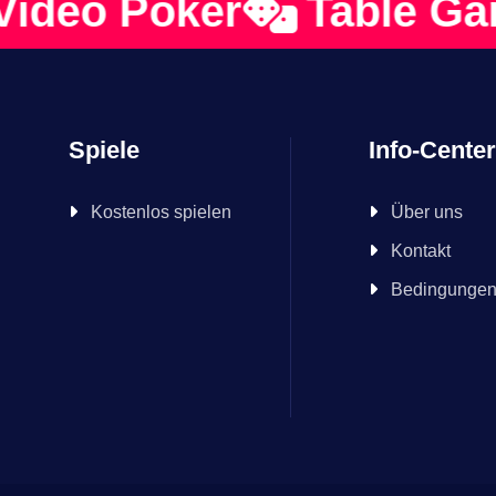
deo Poker
Table Gam
Spiele
Info-Cente
Kostenlos spielen
Über uns
Kontakt
Bedingunge