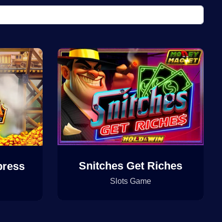
Snitches Get Riches
press
Slots Game