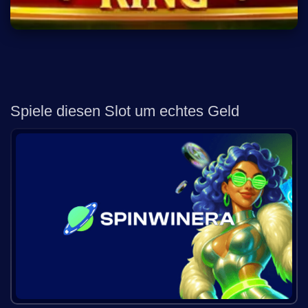
Spiele diesen Slot um echtes Geld