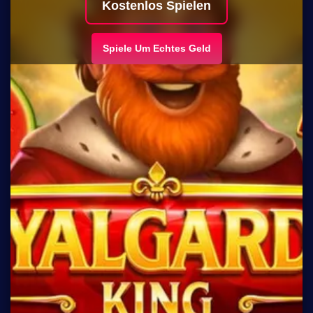
Kostenlos Spielen
Spiele Um Echtes Geld