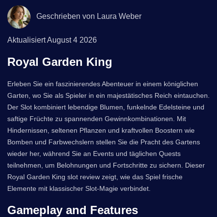
Geschrieben von Laura Weber
Aktualisiert
August 4 2026
Royal Garden King
Erleben Sie ein faszinierendes Abenteuer in einem königlichen
Garten, wo Sie als Spieler in ein majestätisches Reich eintauchen.
Der Slot kombiniert lebendige Blumen, funkelnde Edelsteine und
saftige Früchte zu spannenden Gewinnkombinationen. Mit
Hindernissen, seltenen Pflanzen und kraftvollen Boostern wie
Bomben und Farbwechslern stellen Sie die Pracht des Gartens
wieder her, während Sie an Events und täglichen Quests
teilnehmen, um Belohnungen und Fortschritte zu sichern. Dieser
Royal Garden King slot review zeigt, wie das Spiel frische
Elemente mit klassischer Slot-Magie verbindet.
Gameplay and Features