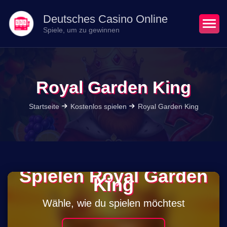
Deutsches Casino Online
Spiele, um zu gewinnen
Royal Garden King
Startseite
Kostenlos spielen
Royal Garden King
Spielen Royal Garden
King
Wähle, wie du spielen möchtest