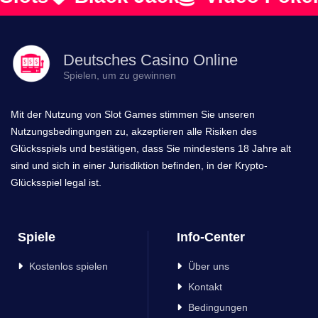
Deutsches Casino Online
Spielen, um zu gewinnen
Mit der Nutzung von Slot Games stimmen Sie unseren
Nutzungsbedingungen zu, akzeptieren alle Risiken des
Glücksspiels und bestätigen, dass Sie mindestens 18 Jahre alt
sind und sich in einer Jurisdiktion befinden, in der Krypto-
Glücksspiel legal ist.
Spiele
Info-Center
Kostenlos spielen
Über uns
Kontakt
Bedingungen