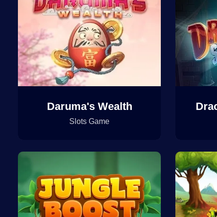
Daruma's Wealth
Drac
Slots Game