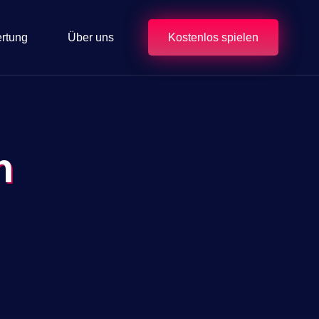
rtung
Über uns
Kostenlos spielen
n