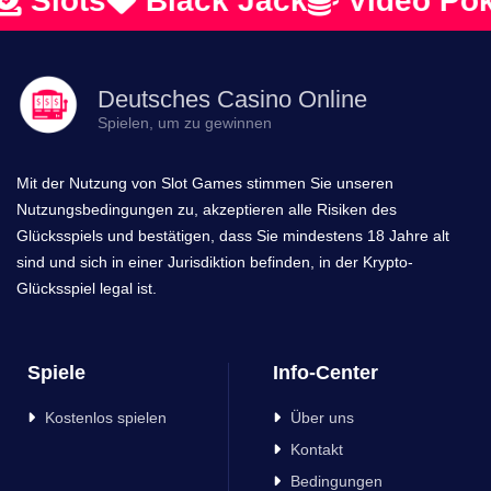
Slots
Black Jack
Video Pok
Deutsches Casino Online
Spielen, um zu gewinnen
Mit der Nutzung von Slot Games stimmen Sie unseren
Nutzungsbedingungen zu, akzeptieren alle Risiken des
Glücksspiels und bestätigen, dass Sie mindestens 18 Jahre alt
sind und sich in einer Jurisdiktion befinden, in der Krypto-
Glücksspiel legal ist.
Spiele
Info-Center
Kostenlos spielen
Über uns
Kontakt
Bedingungen