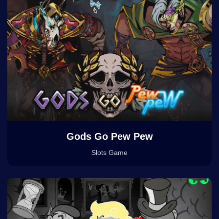
Gods Go Pew Pew
Slots Game