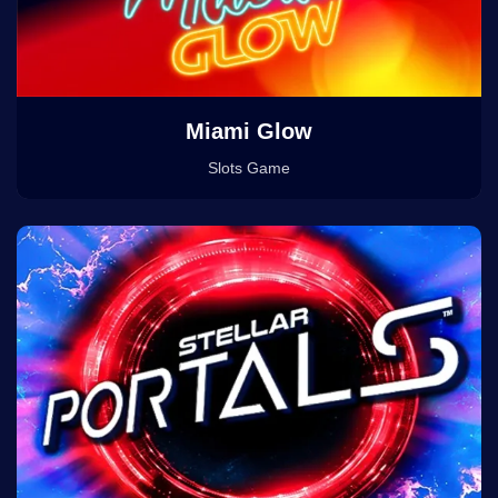
Miami Glow
Slots Game