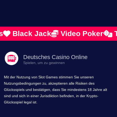
Black Jack
Video Poker
Ta
Deutsches Casino Online
Spielen, um zu gewinnen
Mit der Nutzung von Slot Games stimmen Sie unseren
Nutzungsbedingungen zu, akzeptieren alle Risiken des
Glücksspiels und bestätigen, dass Sie mindestens 18 Jahre alt
sind und sich in einer Jurisdiktion befinden, in der Krypto-
Glücksspiel legal ist.