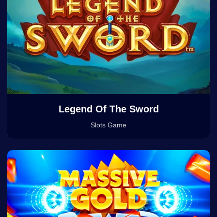
Legend Of The Sword
Slots Game