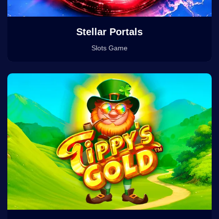
Stellar Portals
Slots Game