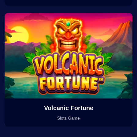
Volcanic Fortune
Slots Game