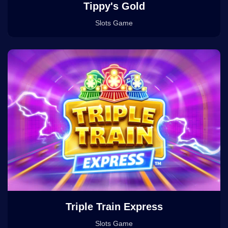
Tippy's Gold
Slots Game
Triple Train Express
Slots Game