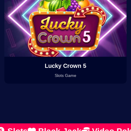
Lucky Crown 5
Slots Game