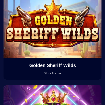
Golden Sheriff Wilds
Slots Game