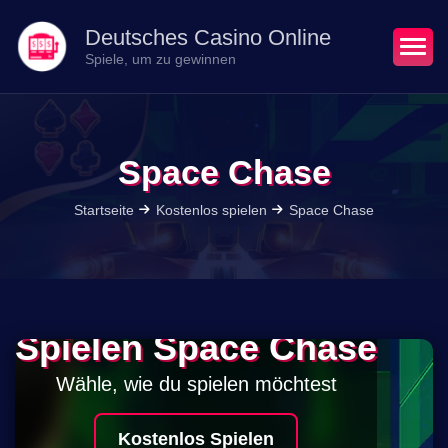
Deutsches Casino Online
Spiele, um zu gewinnen
Space Chase
Startseite
Kostenlos spielen
Space Chase
Spielen Space Chase
Wähle, wie du spielen möchtest
Kostenlos Spielen