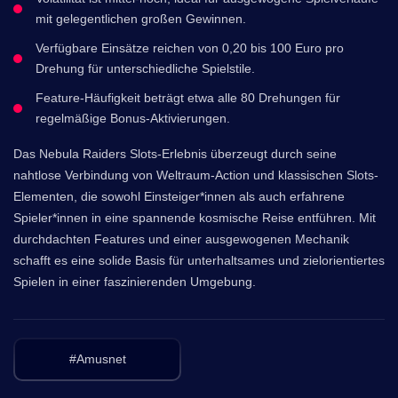
mit gelegentlichen großen Gewinnen.
Verfügbare Einsätze reichen von 0,20 bis 100 Euro pro
Drehung für unterschiedliche Spielstile.
Feature-Häufigkeit beträgt etwa alle 80 Drehungen für
regelmäßige Bonus-Aktivierungen.
Das Nebula Raiders Slots-Erlebnis überzeugt durch seine
nahtlose Verbindung von Weltraum-Action und klassischen Slots-
Elementen, die sowohl Einsteiger*innen als auch erfahrene
Spieler*innen in eine spannende kosmische Reise entführen. Mit
durchdachten Features und einer ausgewogenen Mechanik
schafft es eine solide Basis für unterhaltsames und zielorientiertes
Spielen in einer faszinierenden Umgebung.
#Amusnet