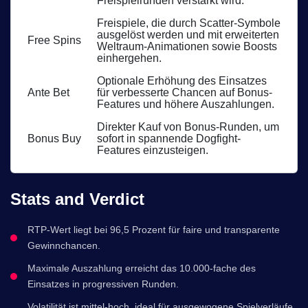
Freispielrunden verstärkt wird.
Freispiele, die durch Scatter-Symbole
ausgelöst werden und mit erweiterten
Free Spins
Weltraum-Animationen sowie Boosts
einhergehen.
Optionale Erhöhung des Einsatzes
Ante Bet
für verbesserte Chancen auf Bonus-
Features und höhere Auszahlungen.
Direkter Kauf von Bonus-Runden, um
Bonus Buy
sofort in spannende Dogfight-
Features einzusteigen.
Stats and Verdict
RTP-Wert liegt bei 96,5 Prozent für faire und transparente
Gewinnchancen.
Maximale Auszahlung erreicht das 10.000-fache des
Einsatzes in progressiven Runden.
Volatilität ist mittel-hoch, ideal für ausgewogene Spielverläufe