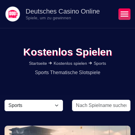
Deutsches Casino Online
Spiele, um zu gewinnen
Kostenlos Spielen
Startseite
Kostenlos spielen
Sports
Sports Thematische Slotspiele