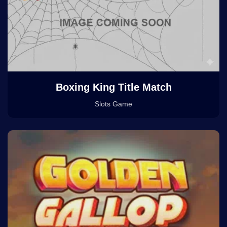
Boxing King Title Match
Slots Game