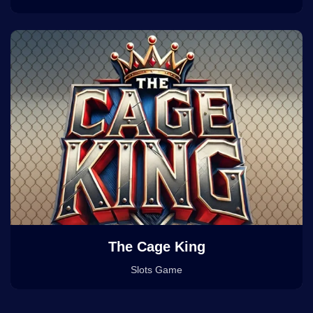
The Cage King
Slots Game