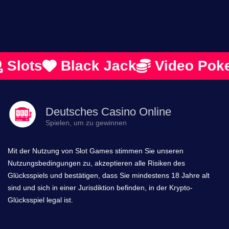
lots
Black Jack
Video Poker
Deutsches Casino Online
Spielen, um zu gewinnen
Mit der Nutzung von Slot Games stimmen Sie unseren
Nutzungsbedingungen zu, akzeptieren alle Risiken des
Glücksspiels und bestätigen, dass Sie mindestens 18 Jahre alt
sind und sich in einer Jurisdiktion befinden, in der Krypto-
Glücksspiel legal ist.