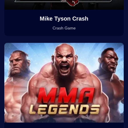
Mike Tyson Crash
Crash Game