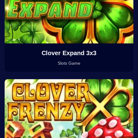
Clover Expand 3x3
Slots Game