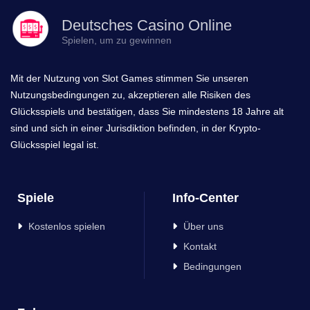
Deutsches Casino Online
Spielen, um zu gewinnen
Mit der Nutzung von Slot Games stimmen Sie unseren
Nutzungsbedingungen zu, akzeptieren alle Risiken des
Glücksspiels und bestätigen, dass Sie mindestens 18 Jahre alt
sind und sich in einer Jurisdiktion befinden, in der Krypto-
Glücksspiel legal ist.
Spiele
Info-Center
Kostenlos spielen
Über uns
Kontakt
Bedingungen