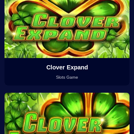
Clover Expand
Slots Game