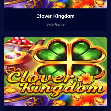
Clover Kingdom
Slots Game