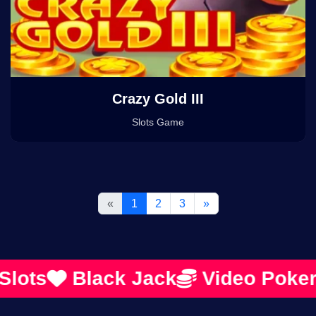
Crazy Gold III
Slots Game
«
1
2
3
»
s
Black Jack
Video Poker