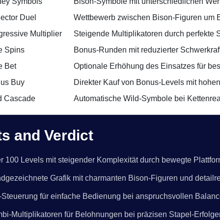
ey Symbols
Bison-Symbole mit unterschiedlichen Wert
lector Duel
Wettbewerb zwischen Bison-Figuren um 
ressive Multiplier
Steigende Multiplikatoren durch perfekte
e Spins
Bonus-Runden mit reduzierter Schwerkraft 
e Bet
Optionale Erhöhung des Einsatzes für be
us Buy
Direkter Kauf von Bonus-Levels mit hohe
d Cascade
Automatische Wild-Symbole bei Kettenrea
ts and Verdict
r 100 Levels mit steigender Komplexität durch bewegte Plattfo
dgezeichnete Grafik mit charmanten Bison-Figuren und detailr
-Steuerung für einfache Bedienung bei anspruchsvollen Balan
bi-Multiplikatoren für Belohnungen bei präzisen Stapel-Erfolge