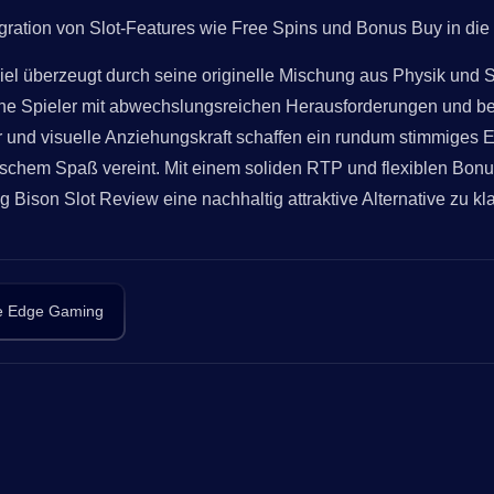
egration von Slot-Features wie Free Spins und Bonus Buy in d
el überzeugt durch seine originelle Mischung aus Physik und S
ne Spieler mit abwechslungsreichen Herausforderungen und be
r und visuelle Anziehungskraft schaffen ein rundum stimmiges E
ischem Spaß vereint. Mit einem soliden RTP und flexiblen Bon
g Bison Slot Review eine nachhaltig attraktive Alternative zu kl
e Edge Gaming