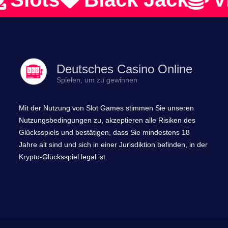
Deutsches Casino Online
Spielen, um zu gewinnen
Mit der Nutzung von Slot Games stimmen Sie unseren
Nutzungsbedingungen zu, akzeptieren alle Risiken des
Glücksspiels und bestätigen, dass Sie mindestens 18
Jahre alt sind und sich in einer Jurisdiktion befinden, in der
Krypto-Glücksspiel legal ist.