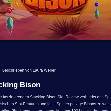
Geschrieben von Laura Weber
cking Bison
er faszinierenden Stacking Bison Slot Review verbindet das S
ssischen Slot-Features und lässt Spieler pelzige Bisons zu wa
tabilen Plattformen zu erreichen. Mit über 100 Levels, drehend