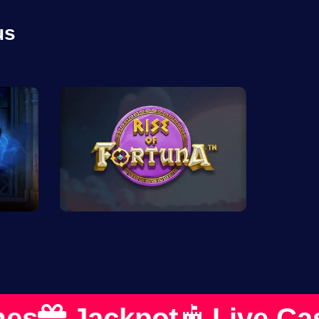
us
Jackpot
Live Casino