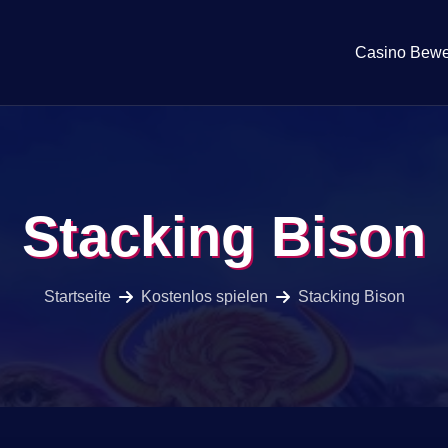
Casino Bewe
Stacking Bison
Startseite
Kostenlos spielen
Stacking Bison