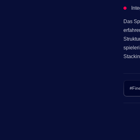
Int
Das Spi
erfahre
Struktu
spieler
Stackin
#Fin