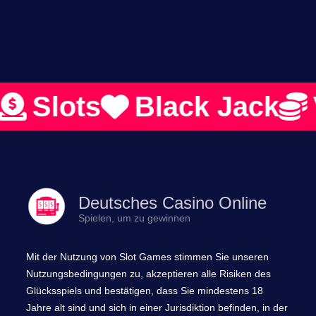
Slots
Black Jack
V
Deutsches Casino Online
Spielen, um zu gewinnen
Mit der Nutzung von Slot Games stimmen Sie unseren
Nutzungsbedingungen zu, akzeptieren alle Risiken des
Glücksspiels und bestätigen, dass Sie mindestens 18
Jahre alt sind und sich in einer Jurisdiktion befinden, in der