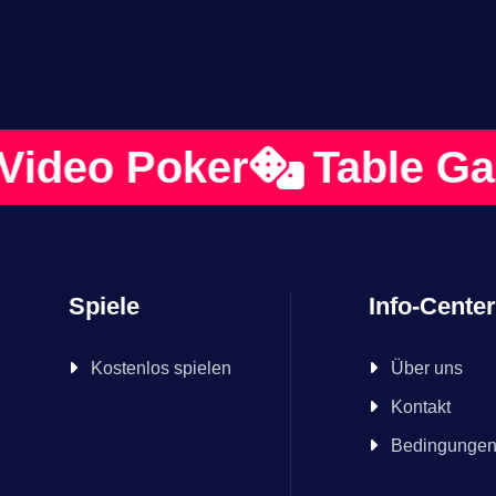
ideo Poker
Table Ga
Spiele
Info-Cente
Kostenlos spielen
Über uns
Kontakt
Bedingunge