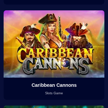
Caribbean Cannons
Slots Game