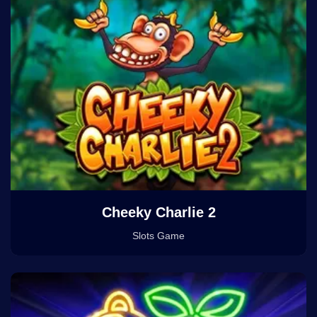
Cheeky Charlie 2
Slots Game