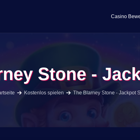
Casino Bewe
rney Stone - Jack
artseite
Kostenlos spielen
The Blarney Stone - Jackpot S