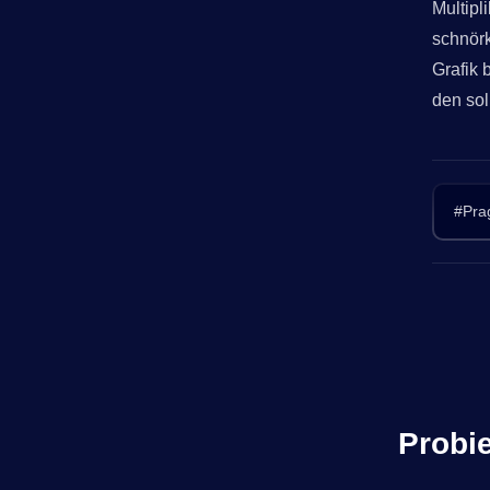
Multipl
schnörk
Grafik 
den sol
#Pra
Probi