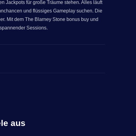
en Jackpots für große Träume stehen. Alles läuft
ewinnchancen und flüssiges Gameplay suchen. Die
nder. Mit dem The Blarney Stone bonus buy und
s spannender Sessions.
le aus