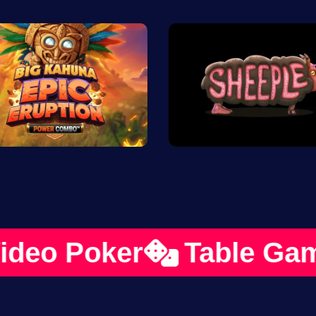
o Poker
Table Games