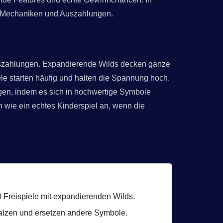
en Mechaniken und Auszahlungen.
uszahlungen. Expandierende Wilds decken ganze
le starten häufig und halten die Spannung hoch.
gen, indem es sich in hochwertige Symbole
 wie ein echtes Kinderspiel an, wenn die
0 Freispiele mit expandierenden Wilds.
alzen und ersetzen andere Symbole.