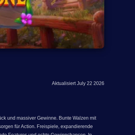
Aktualisiert
July 22 2026
 Glück und massiver Gewinne. Bunte Walzen mit
orgen für Action. Freispiele, expandierende
nende Features und echte Gewinnchancen. In