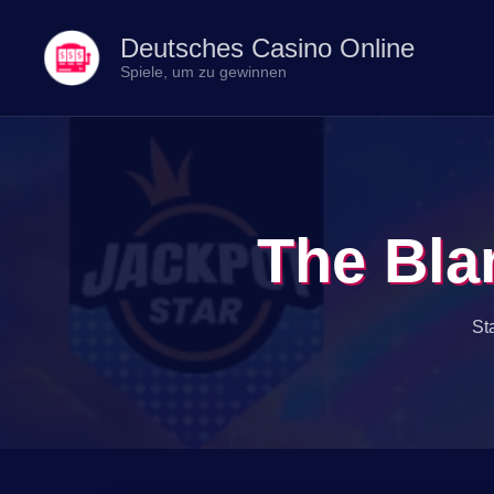
Deutsches Casino Online
Spiele, um zu gewinnen
The Bla
St