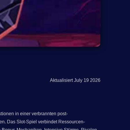
Aktualisiert
July 19 2026
tionen in einer verbrannten post-
n. Das Slot-Spiel verbindet Ressourcen-
n Bonus-Mechaniken. Intensive Stürme, Rivalen-