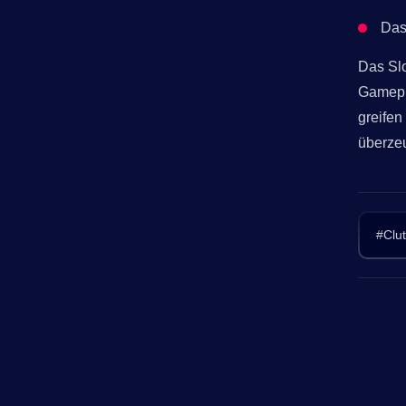
Das 
Das Slo
Gamepla
greifen
überze
#Clu