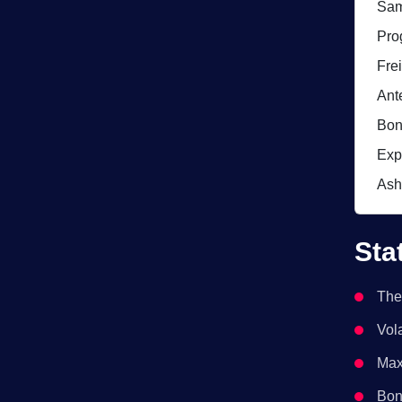
Sam
Prog
Frei
Ant
Bon
Exp
Ash
Sta
The
Vola
Max
Bon