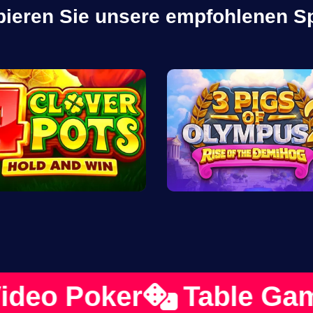
bieren Sie unsere empfohlenen Sp
o Poker
Table Games