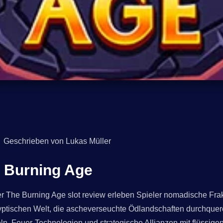
Geschrieben von Lukas Müller
 Burning Age
er The Burning Age slot review erleben Spieler nomadische Frak
ptischen Welt, die ascheverseuchte Ödlandschaften durchquere
, Feuer-Technologien und strategische Allianzen mit flüssige