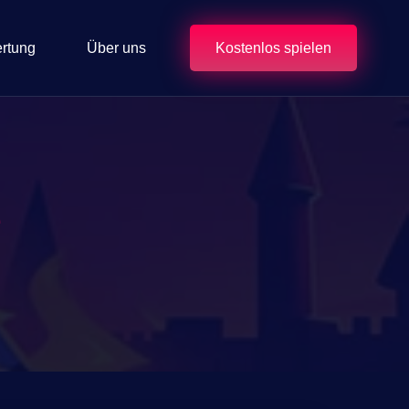
rtung
Über uns
Kostenlos spielen