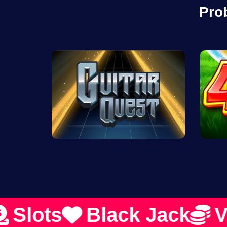
Pro
ots
Black Jack
Vide