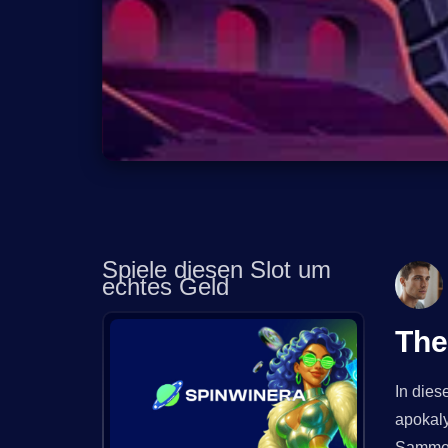
Spiele diesen Slot um
echtes Geld
The
In dies
apokaly
Sammeln