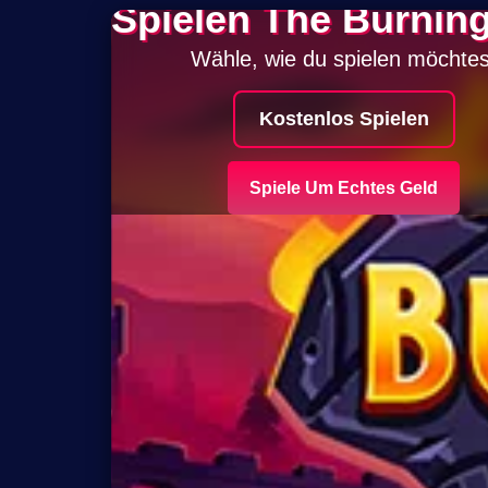
Spielen The Burnin
Wähle, wie du spielen möchtes
Kostenlos Spielen
Spiele Um Echtes Geld