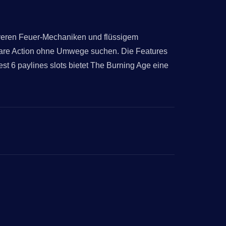
cleveren Feuer-Mechaniken und flüssigem
e klare Action ohne Umwege suchen. Die Features
st 6 paylines slots bietet The Burning Age eine