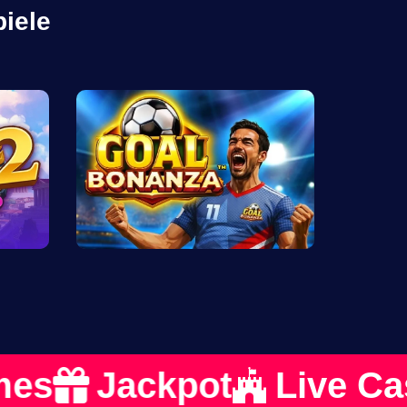
iele
Jackpot
Live Casin