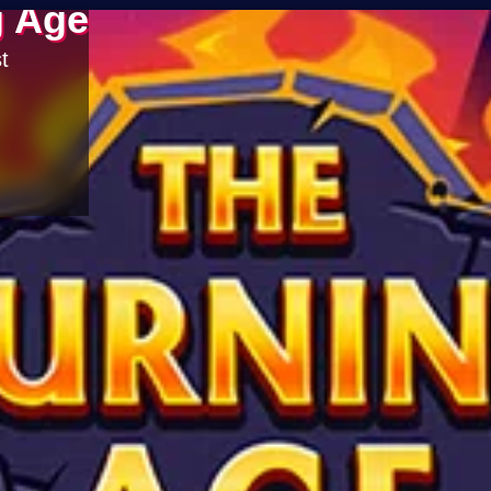
g Age
t