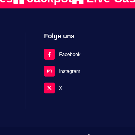
r
Folge uns
Facebook
Instagram
n
X