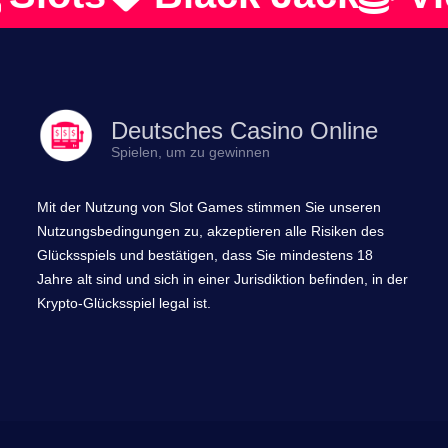
Deutsches Casino Online
Spielen, um zu gewinnen
Mit der Nutzung von Slot Games stimmen Sie unseren
Nutzungsbedingungen zu, akzeptieren alle Risiken des
Glücksspiels und bestätigen, dass Sie mindestens 18
Jahre alt sind und sich in einer Jurisdiktion befinden, in der
Krypto-Glücksspiel legal ist.