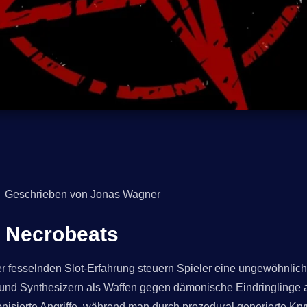
Geschrieben von Jonas Wagner
 Necrobeats
er fesselnden Slot-Erfahrung steuern Spieler eine ungewöhnliche 
nd Synthesizern als Waffen gegen dämonische Eindringlinge a
nisierte Angriffe, während man durch prozedural generierte Kry