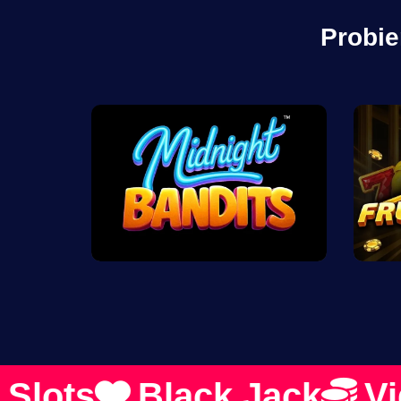
Probie
ots
Black Jack
Vide