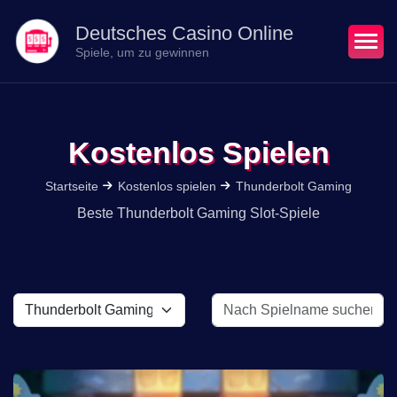
Deutsches Casino Online
Spiele, um zu gewinnen
Kostenlos Spielen
Startseite
Kostenlos spielen
Thunderbolt Gaming
Beste Thunderbolt Gaming Slot-Spiele