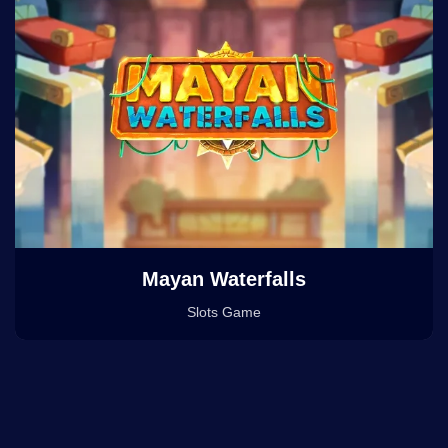
Mayan Waterfalls
Slots Game