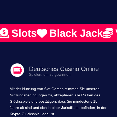
Slots
Black Jack
Deutsches Casino Online
Spielen, um zu gewinnen
Mit der Nutzung von Slot Games stimmen Sie unseren
Nutzungsbedingungen zu, akzeptieren alle Risiken des
Glücksspiels und bestätigen, dass Sie mindestens 18
Jahre alt sind und sich in einer Jurisdiktion befinden, in der
Krypto-Glücksspiel legal ist.