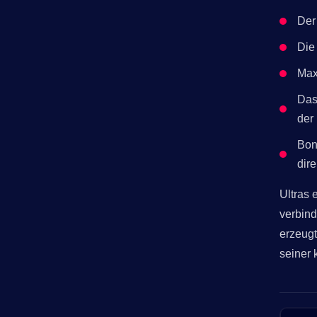
Der
Die 
Max
Das
der 
Bon
dir
Ultras 
verbind
erzeugt
seiner 