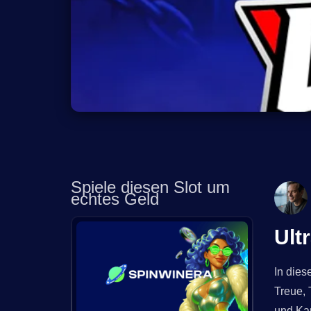
Spiele diesen Slot um
echtes Geld
Ult
In dies
Treue, 
und Ka