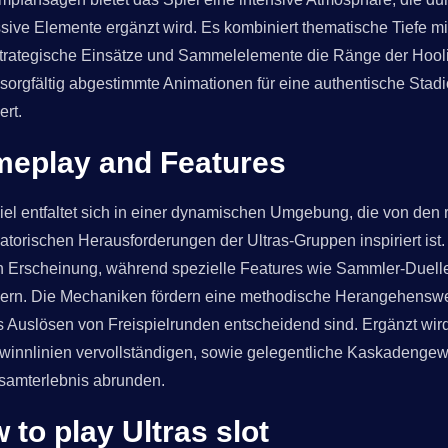
sive Elemente ergänzt wird. Es kombiniert thematische Tiefe mi
trategische Einsätze und Sammelelemente die Ränge der Hooli
sorgfältig abgestimmte Animationen für eine authentische Stadi
ert.
eplay and Features
el entfaltet sich in einer dynamischen Umgebung, die von den
atorischen Herausforderungen der Ultras-Gruppen inspiriert is
in Erscheinung, während spezielle Features wie Sammler-Duelle
hern. Die Mechaniken fördern eine methodische Herangehensw
 Auslösen von Freispielrunden entscheidend sind. Ergänzt wird
innlinien vervollständigen, sowie gelegentliche Kaskadengew
samterlebnis abrunden.
 to play Ultras slot