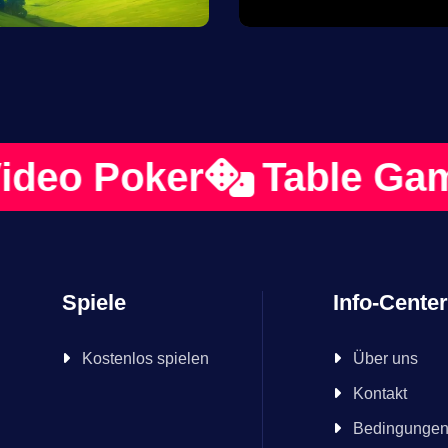
o Poker
Table Games
Spiele
Info-Cente
Kostenlos spielen
Über uns
Kontakt
Bedingunge