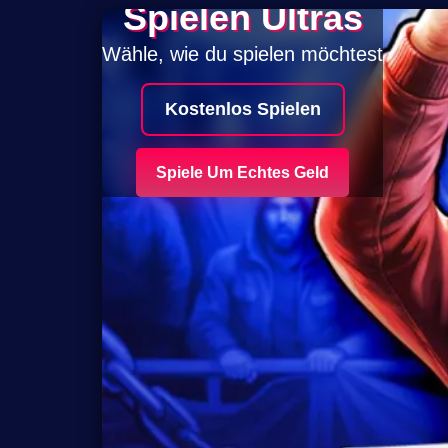
Spielen Ultras
Wähle, wie du spielen möchtest
Kostenlos Spielen
Spiele Um Echtes Geld