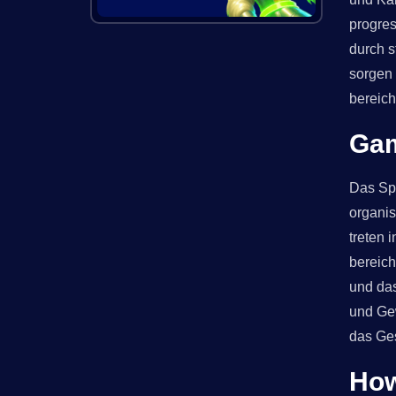
progres
durch s
sorgen 
bereich
Gam
Das Spi
organis
treten 
bereic
und das
und Gew
das Ge
How