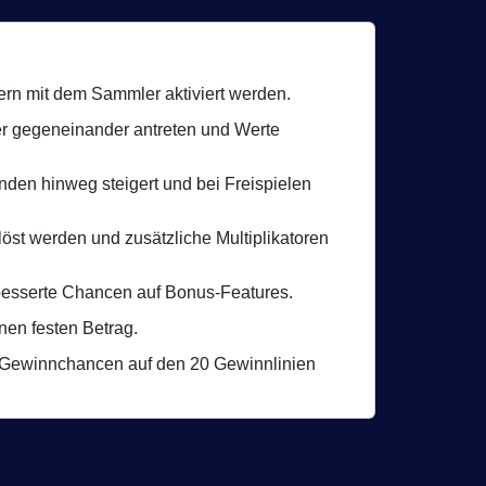
ern mit dem Sammler aktiviert werden.
er gegeneinander antreten und Werte
unden hinweg steigert und bei Freispielen
st werden und zusätzliche Multiplikatoren
besserte Chancen auf Bonus-Features.
en festen Betrag.
d Gewinnchancen auf den 20 Gewinnlinien