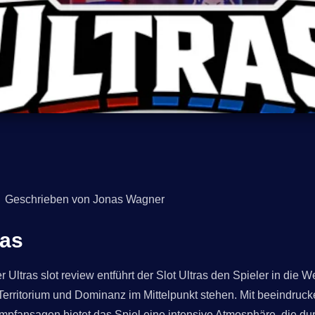
Geschrieben von Jonas Wagner
ras
er Ultras slot review entführt der Slot Ultras den Spieler in die 
Territorium und Dominanz im Mittelpunkt stehen. Mit beeindru
mpfansagen bietet das Spiel eine intensive Atmosphäre, die