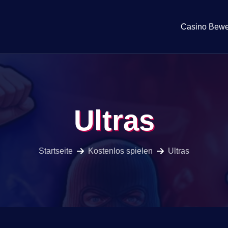
Casino Bewe
Ultras
Startseite
Kostenlos spielen
Ultras