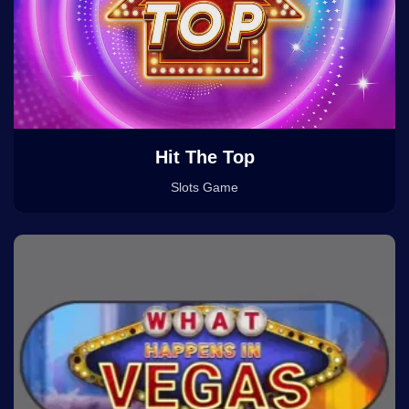
Hit The Top
Slots Game