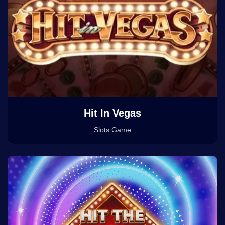
Hit In Vegas
Slots Game