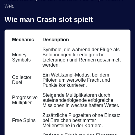
Welt.
Wie man Crash slot spielt
Mechanic
Description
Symbole, die während der Flüge als
Money
Belohnungen für erfolgreiche
Symbols
Lieferungen und Rennen gesammelt
werden.
Ein Wettkampf-Modus, bei dem
Collector
Piloten um wertvolle Fracht und
Duel
Punkte konkurrieren.
Steigende Multiplikatoren durch
Progressive
aufeinanderfolgende erfolgreiche
Multiplier
Missionen in wechselhaftem Wetter.
Zusätzliche Flugzeiten ohne Einsatz
Free Spins
bei Erreichen bestimmter
Meilensteine in der Karriere.