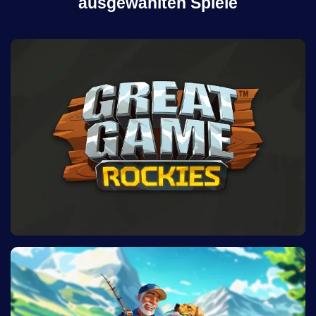
ausgewählten Spiele