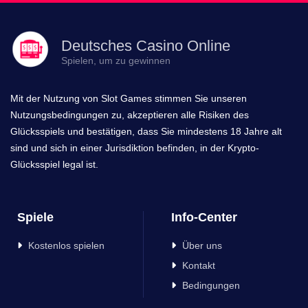
Deutsches Casino Online
Spielen, um zu gewinnen
Mit der Nutzung von Slot Games stimmen Sie unseren
Nutzungsbedingungen zu, akzeptieren alle Risiken des
Glücksspiels und bestätigen, dass Sie mindestens 18 Jahre alt
sind und sich in einer Jurisdiktion befinden, in der Krypto-
Glücksspiel legal ist.
Spiele
Info-Center
Kostenlos spielen
Über uns
Kontakt
Bedingungen